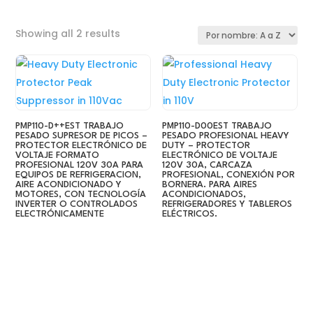
Sorted
Showing all 2 results
by
latest
PMP110-D++EST TRABAJO
PMP110-D00EST TRABAJO
PESADO SUPRESOR DE PICOS –
PESADO PROFESIONAL HEAVY
PROTECTOR ELECTRÓNICO DE
DUTY – PROTECTOR
VOLTAJE FORMATO
ELECTRÓNICO DE VOLTAJE
PROFESIONAL 120V 30A PARA
120V 30A, CARCAZA
EQUIPOS DE REFRIGERACION,
PROFESIONAL, CONEXIÓN POR
AIRE ACONDICIONADO Y
BORNERA. PARA AIRES
MOTORES, CON TECNOLOGÍA
ACONDICIONADOS,
INVERTER O CONTROLADOS
REFRIGERADORES Y TABLEROS
ELECTRÓNICAMENTE
ELÉCTRICOS.