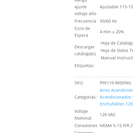
ajuste
Ajustable 115-15
voltaje alto
Frecuencia
50/60 Hz
Ciclo de
4 min ± 20%
Espera
Hoja de Catálog
Descargar
Hoja de Datos T
catálogo(s)
Manual Instruc
Etiquetas:
SKU:
PIN110-M00ING
Aires Acondicio
Categorías:
Acondicionados y
Enchufables 120
Voltaje
120 VAC
Nominal
Conexiones
NEMA 5-15 P/R (T
Corriente