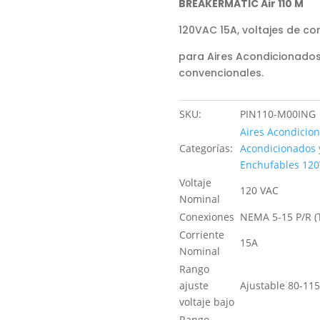
BREAKERMATIC Air 110 M
120VAC 15A, voltajes de co
para Aires Acondicionados
convencionales.
SKU:
PIN110-M00ING
Aires Acondicio
Categorías:
Acondicionados y
Enchufables 120
Voltaje
120 VAC
Nominal
Conexiones
NEMA 5-15 P/R (T
Corriente
15A
Nominal
Rango
ajuste
Ajustable 80-115
voltaje bajo
Rango