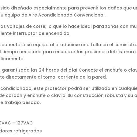
 sido diseñado especialmente para prevenir los daños que u
su equipo de Aire Acondicionado Convencional.
os voltajes de corte, lo que lo hace ideal para zonas con muc
ente interruptor de encendido.
conectará su equipo al producirse una falla en el suministro
el tiempo necesario para ecualizar las presiones del sistema 
ticamente.
ón garantizada las 24 horas del día! Conecte el enchufe o cla
ste directamente al toma-corriente de la pared.
ondicionado, este protector podrá ser utilizado en cualquie
de cordón y enchufe o clavija. Su construcción robusta y su 
de trabajo pesado.
10VAC – 127VAC
idores refrigerados