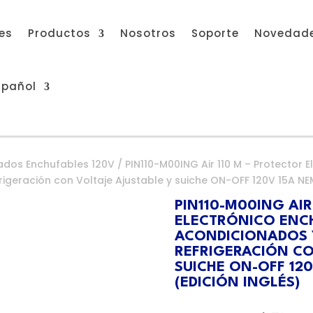
res
Productos
Nosotros
Soporte
Novedad
spañol
ados Enchufables 120V
/ PIN110-M00ING Air 110 M – Protector 
igeración con Voltaje Ajustable y suiche ON-OFF 120V 15A NEM
PIN110-M00ING AIR
ELECTRÓNICO ENCH
ACONDICIONADOS 
REFRIGERACIÓN CO
SUICHE ON-OFF 120
(EDICIÓN INGLÉS)