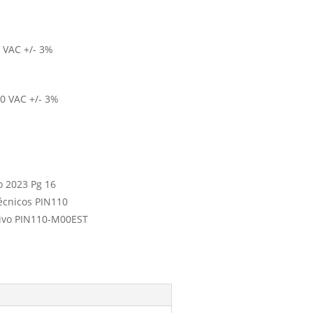
 VAC +/- 3%
0 VAC +/- 3%
o 2023 Pg 16
écnicos PIN110
tivo PIN110-M00EST