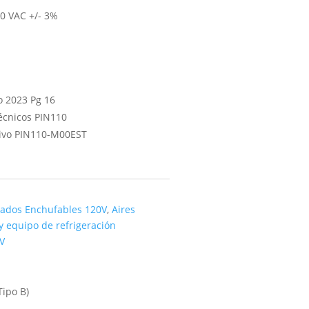
0 VAC +/- 3%
o 2023 Pg 16
écnicos PIN110
tivo PIN110-M00EST
nados Enchufables 120V
,
Aires
 equipo de refrigeración
V
ipo B)