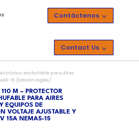
Contáctenos
es
w
Contact Us
w
Electrónico enchufable para Aires
A5-15 (Edición Inglés)
 110 M – PROTECTOR
UFABLE PARA AIRES
Y EQUIPOS DE
N VOLTAJE AJUSTABLE Y
V 15A NEMA5-15