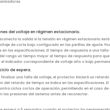
granizadoras
nes del voltaje en régimen estacionario.
sconecta la salida si la tensión en régimen estacionario está
oltaje de corte bajo configurado en las perillas de ajuste. Po
 en las especificaciones. El tiempo de respuesta a una falla es
el rango un tiempo mayor al tiempo de respuesta para que s
 el indicador correspondiente de voltaje alto o bajo perma
ciclo de espera.
l finalizar una falla de voltaje, el protector iniciará un retar
ón del retardo de tiempo se indica en las especificaciones. El
ontra ciclos cortos de operación, permitiendo en el caso de
en las presiones del sistema antes de reconectar.
o de espera a 5 segundos cuando el protector ha permaneci