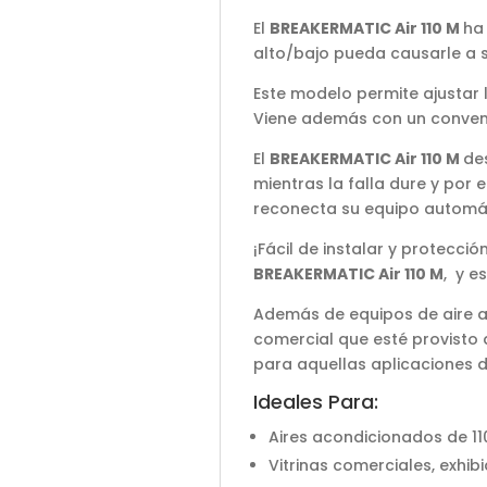
El
BREAKERMATIC Air 110 M
ha
alto/bajo pueda causarle a 
Este modelo permite ajustar l
Viene además con un conveni
El
BREAKERMATIC Air 110 M
des
mientras la falla dure y por 
reconecta su equipo automá
¡Fácil de instalar y protecci
BREAKERMATIC Air 110 M
, y e
Además de equipos de aire ac
comercial que esté provisto 
para aquellas aplicaciones 
Ideales Para:
Aires acondicionados de 1
Vitrinas comerciales, exhib