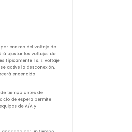
 por encima del voltaje de
drá ajustar los voltajes de
 típicamente 1 s. El voltaje
e active la desconexión.
necerá encendido.
do de tiempo antes de
 ciclo de espera permite
 equipos de A/A y
do apagado por un tiempo