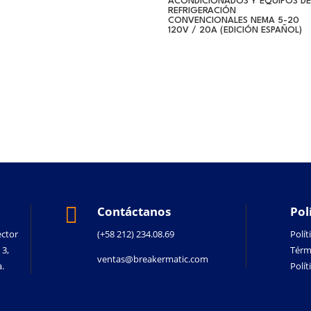
ACONDICIONADOS Y EQUIPOS DE
REFRIGERACIÓN
CONVENCIONALES NEMA 5-20
120V / 20A (EDICIÓN ESPAÑOL)

Contáctanos
Pol
ector
(+58 212) 234.08.69
Polít
 3,
Térm
ventas@breakermatic.com
.
Polí