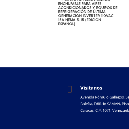
ENCHUFABLE PARA AIRES
ACONDICIONADOS Y EQUIPOS DE
REFRIGERACIÓN DE ÚLTIMA
GENERACIÓN INVERTER 110VAC
15A NEMA 5-15 (EDICIÓN
ESPAÑOL)

Visitanos
Avenida Rómulo Gallegos, S
Boleíta, Edificio SAMÁN, Piso
Caracas, C.P. 1071, Venezuela