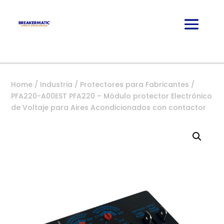
Home
/
Industria
/
Protectores para Fabricantes
/
PFA220-A00EST PFA220 – Módulo protector Electrónico
de Voltaje para Aires Acondicionados con contactor