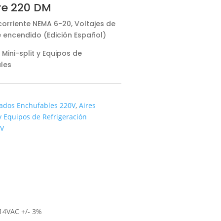
re 220 DM
orriente NEMA 6-20, Voltajes de
e encendido (Edición Español)
Mini-split y Equipos de
les
nados Enchufables 220V
,
Aires
 Equipos de Refrigeración
0V
214VAC +/- 3%