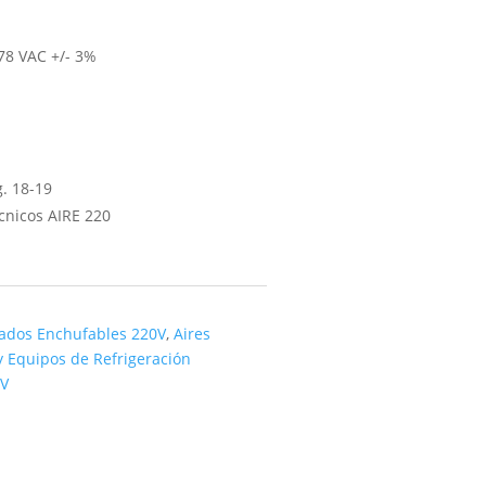
278 VAC +/- 3%
. 18-19
cnicos AIRE 220
nados Enchufables 220V
,
Aires
 Equipos de Refrigeración
0V