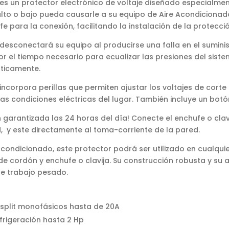
es un protector electrónico de voltaje diseñado especialmen
lto o bajo pueda causarle a su equipo de Aire Acondicionado
e para la conexión, facilitando la instalación de la protección
desconectará su equipo al producirse una falla en el suminis
por el tiempo necesario para ecualizar las presiones del sist
ticamente.
ncorpora perillas que permiten ajustar los voltajes de corte a
las condiciones eléctricas del lugar. También incluye un bot
ón garantizada las 24 horas del día! Conecte el enchufe o clav
 y este directamente al toma-corriente de la pared.
ondicionado, este protector podrá ser utilizado en cualquie
de cordón y enchufe o clavija. Su construcción robusta y su 
de trabajo pesado.
-split monofásicos hasta de 20A
frigeración hasta 2 Hp