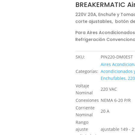
BREAKERMATIC Ai
220V 20A, Enchufe y Tomac
corte ajustables, botón d
Para Aires Acondicionados 
Refrigeración Convenciona
SKU:
PIN220-DM0EST
Aires Acondicio
Categorías:
Acondicionados y
Enchufables, 22
Voltaje
220 VAC
Nominal
Conexiones
NEMA 6-20 P/R
Corriente
20 A
Nominal
Rango
ajuste
ajustable 149 - 