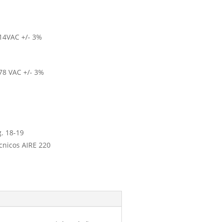
214VAC +/- 3%
278 VAC +/- 3%
. 18-19
cnicos AIRE 220