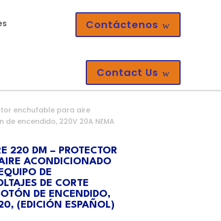
Contáctenos
es
w
Contact Us
w
tor enchufable para aire
tón de encendido, 220V 20A NEMA
RE 220 DM – PROTECTOR
 AIRE ACONDICIONADO
EQUIPO DE
OLTAJES DE CORTE
BOTÓN DE ENCENDIDO,
0, (EDICIÓN ESPAÑOL)