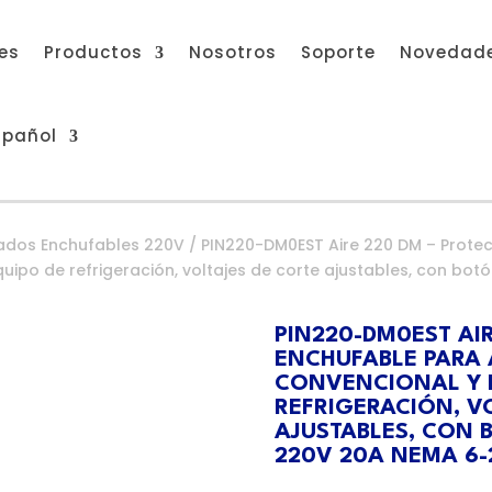
res
Productos
Nosotros
Soporte
Novedad
spañol
nados Enchufables 220V
/ PIN220-DM0EST Aire 220 DM – Protec
ipo de refrigeración, voltajes de corte ajustables, con bo
PIN220-DM0EST AI
ENCHUFABLE PARA
CONVENCIONAL Y 
REFRIGERACIÓN, V
AJUSTABLES, CON 
220V 20A NEMA 6-2