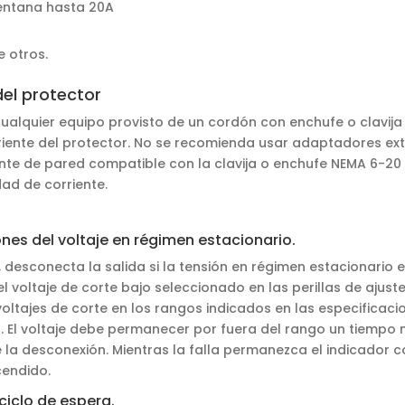
entana hasta 20A
e otros.
el protector
ualquier equipo provisto de un cordón con enchufe o clavij
iente del protector. No se recomienda usar adaptadores ex
te de pared compatible con la clavija o enchufe NEMA 6-20 
ad de corriente.
nes del voltaje en régimen estacionario.
 desconecta la salida si la tensión en régimen estacionario e
l voltaje de corte bajo seleccionado en las perillas de ajuste
voltajes de corte en los rangos indicados en las especificaci
 s. El voltaje debe permanecer por fuera del rango un tiempo
 la desconexión. Mientras la falla permanezca el indicador c
endido.
ciclo de espera.