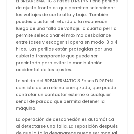
El BREAKERMATIC 3 Fases D RST+N tiene perillas
de ajuste frontales que permiten seleccionar
los voltajes de corte alto y bajo. También
puedes ajustar el retardo a la reconexión
luego de una falla de voltaje. la cuarta perilla
permite seleccionar el máximo desbalance
entre fases y escoger si opera en modo 3 o 4
hilos. Las perillas están protegidas por una
cubierta transparente que puede ser
precintada para evitar la manipulación
accidental de los ajustes.
La salida del BREAKERMATIC 3 Fases D RST+N
consiste de un relé no energizado, que puede
controlar un contactor externo o cualquier
señal de parada que permita detener la
máquina.
La operación de desconexión es automática
al detectarse una falla, La reposición después
de que la falla desaparece puede ser manual