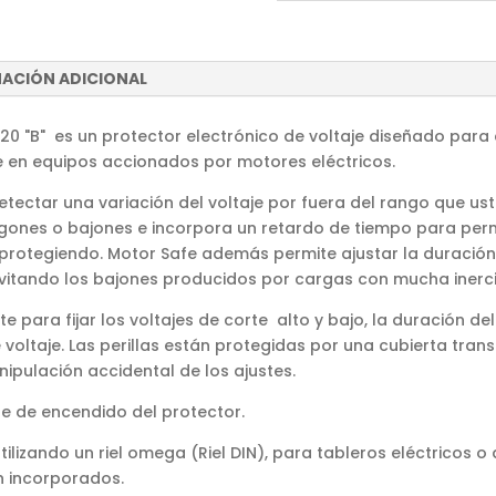
ACIÓN ADICIONAL
0 "B" es un protector electrónico de voltaje diseñado para
je en equipos accionados por motores eléctricos.
tectar una variación del voltaje por fuera del rango que us
nes o bajones e incorpora un retardo de tiempo para permiti
 protegiendo. Motor Safe además permite ajustar la duración 
evitando los bajones producidos por cargas con mucha inerc
e para fijar los voltajes de corte alto y bajo, la duración de
 voltaje. Las perillas están protegidas por una cubierta tra
ipulación accidental de los ajustes.
e de encendido del protector.
tilizando un riel omega (Riel DIN), para tableros eléctricos 
n incorporados.