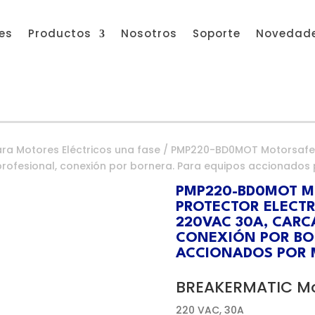
res
Productos
Nosotros
Soporte
Novedad
ra Motores Eléctricos una fase
/ PMP220-BD0MOT Motorsafe 2
rofesional, conexión por bornera. Para equipos accionados 
PMP220-BD0MOT MO
PROTECTOR ELECTR
220VAC 30A, CARC
CONEXIÓN POR BO
ACCIONADOS POR 
BREAKERMATIC Mo
220 VAC, 30A