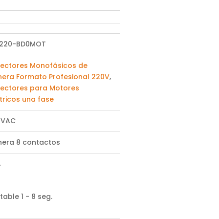
220-BD0MOT
tectores Monofásicos de
nera Formato Profesional 220V
,
tectores para Motores
tricos una fase
 VAC
nera 8 contactos
A
table 1 - 8 seg.