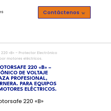
Contáctenos
es
w
20 «B» – Protector Electrónico
por motores eléctricos.
TORSAFE 220 «B» –
ÓNICO DE VOLTAJE
AZA PROFESIONAL,
RNERA. PARA EQUIPOS
MOTORES ELÉCTRICOS.
torsafe 220 «B»