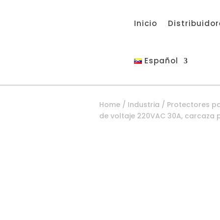
Inicio
Distribuido
Español
Home
/
Industria
/
Protectores pa
de voltaje 220VAC 30A, carcaza p