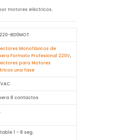
or motores eléctricos.
220-BD0MOT
tectores Monofásicos de
nera Formato Profesional 220V
,
tectores para Motores
tricos una fase
 VAC
nera 8 contactos
A
table 1 - 8 seg.