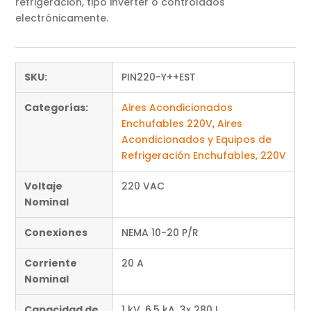
refrigeración, tipo inverter o controlados
electrónicamente.
SKU:
PIN220-Y++EST
Categorías:
Aires Acondicionados
Enchufables 220V
,
Aires
Acondicionados y Equipos de
Refrigeración Enchufables, 220V
Voltaje
220 VAC
Nominal
Conexiones
NEMA 10-20 P/R
Corriente
20 A
Nominal
Capacidad de
1 kV, 6.5 kA, 3x 280J