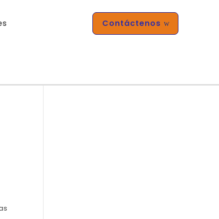
Contáctenos
es
w
as