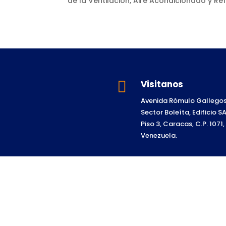
de la Ventilación, Aire Acondicionado y Ref

Visitanos
Avenida Rómulo Gallegos
Sector Boleíta, Edificio 
Piso 3, Caracas, C.P. 1071,
Venezuela.