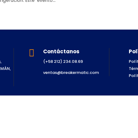
rigeración. Este evento...

Contáctanos
Pol
,
(+58 212) 234.08.69
Polí
SAMÁN,
Térm
ventas@breakermatic.com
Polí